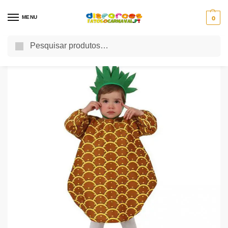
MENU
0
Pesquisa
Início
Festas Tematicas
Festa Comida e Bebida
Fato Bebé Ananás 0 a 6 Meses
/
/
/