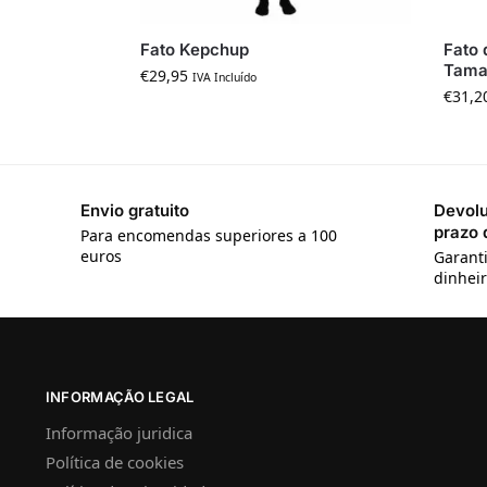
Fato Kepchup
Fato 
Tama
€
29,95
IVA Incluído
€
31,2
Envio gratuito
Devolu
prazo 
Para encomendas superiores a 100
euros
Garanti
dinheir
INFORMAÇÃO LEGAL
Informação juridica
Política de cookies