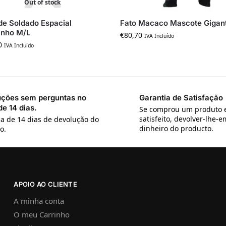
Out of stock
de Soldado Espacial
Fato Macaco Mascote Gigan
nho M/L
€
80,70
IVA Incluído
0
IVA Incluído
ções sem perguntas no
Garantia de Satisfação
de 14 dias.
Se comprou um produto e
satisfeito, devolver-lhe-
a de 14 dias de devolução do
dinheiro do producto.
o.
APOIO AO CLIENTE
A minha conta
O meu Carrinho